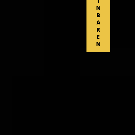
I
N
B
A
R
E
N