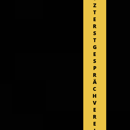
Z
T
E
R
S
T
G
E
S
P
R
Ä
C
H
V
E
R
E